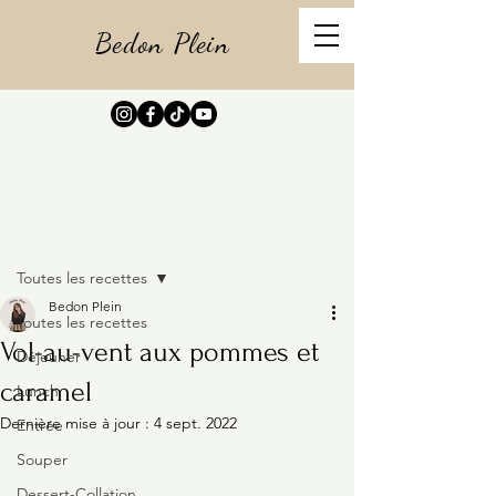
Bedon Plein
Post
Toutes les recettes
Bedon Plein
Toutes les recettes
Vol-au-vent aux pommes et
Déjeuner
caramel
Lunch
Dernière mise à jour :
4 sept. 2022
Entrée
Souper
Dessert-Collation