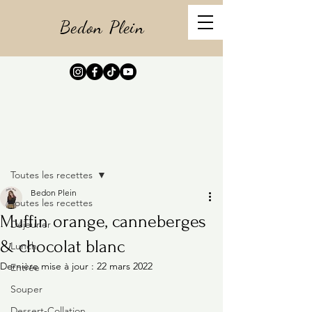
Bedon Plein
Post
Toutes les recettes
Bedon Plein
Toutes les recettes
Muffin orange, canneberges
Déjeuner
& chocolat blanc
Lunch
Dernière mise à jour :
22 mars 2022
Entrée
Souper
Dessert-Collation