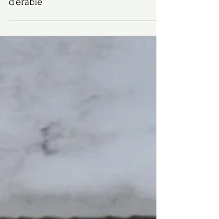
sauce hollandaise & sirop
d’érable