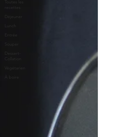
Toutes les
recettes
Déjeuner
Lunch
Entrée
Souper
Dessert-
Collation
Végétarien
À boire