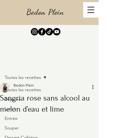
Bedon Plein
Post
Toutes les recettes
Bedon Plein
Toutes les recettes
Sangria rose sans alcool au
Déjeuner
melon d’eau et lime
Lunch
Entrée
Souper
Dessert-Collation