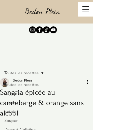
Bedon Plein
Post
Toutes les recettes
Bedon Plein
Toutes les recettes
Sangria épicée au
Déjeuner
canneberge & orange sans
Lunch
Entrée
alcool
Souper
Dessert-Collation