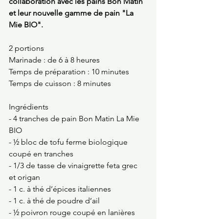
collaboration avec les pains Bon Matin 
et leur nouvelle gamme de pain "La 
Mie BIO".
2 portions
Marinade : de 6 à 8 heures 
Temps de préparation : 10 minutes 
Temps de cuisson : 8 minutes 
Ingrédients
- 4 tranches de pain Bon Matin La Mie 
BIO 
- ½ bloc de tofu ferme biologique 
coupé en tranches
- 1/3 de tasse de vinaigrette feta grec 
et origan
- 1 c. à thé d’épices italiennes
- 1 c. à thé de poudre d’ail 
- ½ poivron rouge coupé en lanières 