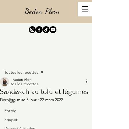
Bedon Plein
Post
Toutes les recettes
Bedon Plein
Toutes les recettes
Sandwich au tofu et légumes
Déjeuner
Dernière mise à jour :
22 mars 2022
Lunch
Entrée
Souper
Dessert-Collation