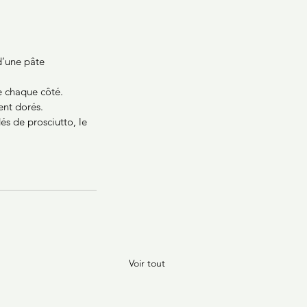
 d’une pâte 
e chaque côté.
ent dorés.
és de prosciutto, le 
Voir tout