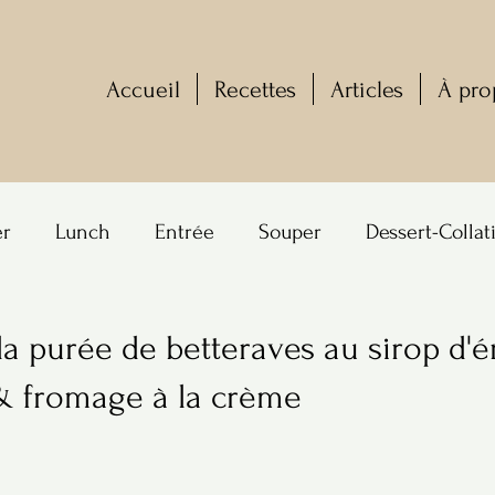
Accueil
Recettes
Articles
À pro
er
Lunch
Entrée
Souper
Dessert-Collat
la purée de betteraves au sirop d'é
& fromage à la crème