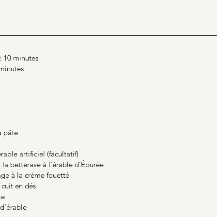
: 10 minutes
 minutes
à pâte
rable artificiel (facultatif)
 la betterave à l’érable d’Épurée
age à la crème fouetté
 cuit en dés
te
 d’érable