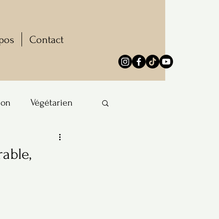
pos
Contact
ion
Végétarien
rable,