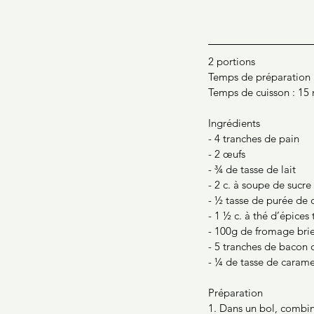
2 portions
Temps de préparation 
Temps de cuisson : 15
Ingrédients
- 4 tranches de pain
- 2 œufs
- ¾ de tasse de lait 
- 2 c. à soupe de sucre
- ½ tasse de purée de c
- 1 ½ c. à thé d’épices t
- 100g de fromage bri
- 5 tranches de bacon 
- ¼ de tasse de caramel
Préparation
1. Dans un bol, combiner