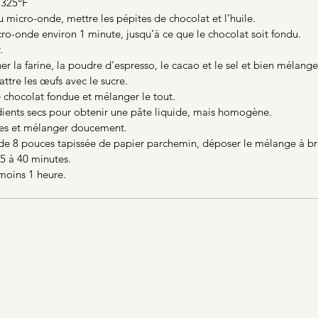
 325
°F
u micro-onde, mettre les pépites de chocolat et l’huile.
cro-onde environ 1 minute, jusqu’à ce que le chocolat soit fondu.
.
r la farine, la poudre d’espresso, le cacao et le sel et bien mélange
attre les œufs avec le sucre.
le chocolat fondue et mélanger le tout.
édients secs pour obtenir une pâte liquide, mais homogène.
ises et mélanger doucement.
 de 8 pouces tapissée de papier parchemin, déposer le mélange à b
35 à 40 minutes.
 moins 1 heure.