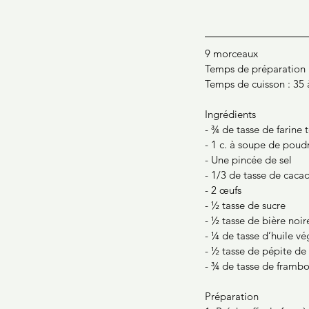
9 morceaux
Temps de préparation 
Temps de cuisson : 35 
Ingrédients
- ¾ de tasse de farine 
- 1 c. à soupe de poud
- Une pincée de sel
- 1/3 de tasse de caca
- 2 œufs
- ½ tasse de sucre
- ½ tasse de bière noir
- ¼ de tasse d’huile vé
- ½ tasse de pépite de 
- ¾ de tasse de frambo
Préparation