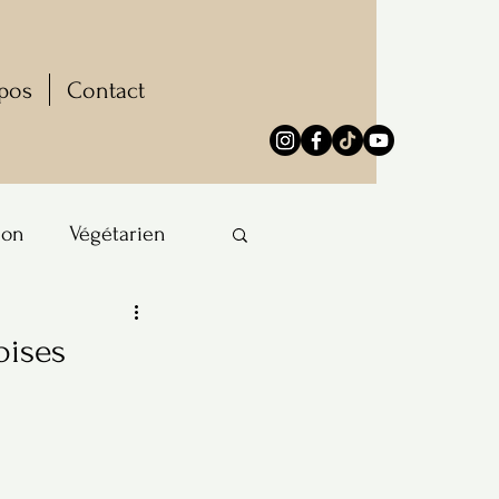
pos
Contact
ion
Végétarien
oises