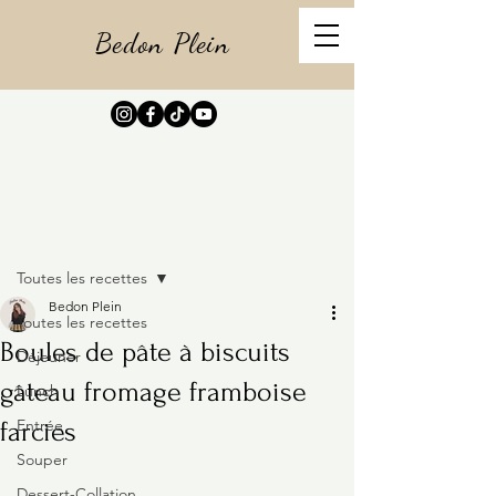
Bedon Plein
Post
Toutes les recettes
Bedon Plein
Toutes les recettes
Boules de pâte à biscuits
Déjeuner
gâteau fromage framboise
Lunch
Entrée
farcies
Souper
Dessert-Collation