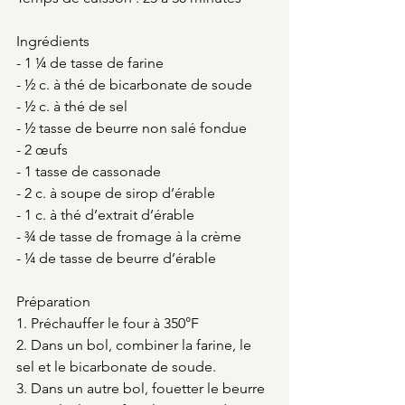
Ingrédients
- 1 ¼ de tasse de farine
- ½ c. à thé de bicarbonate de soude
- ½ c. à thé de sel
- ½ tasse de beurre non salé fondue
- 2 œufs
- 1 tasse de cassonade
- 2 c. à soupe de sirop d’érable
- 1 c. à thé d’extrait d’érable
- ¾ de tasse de fromage à la crème
- ¼ de tasse de beurre d’érable
Préparation
1. Préchauffer le four à 350°F
2. Dans un bol, combiner la farine, le 
sel et le bicarbonate de soude.
3. Dans un autre bol, fouetter le beurre 