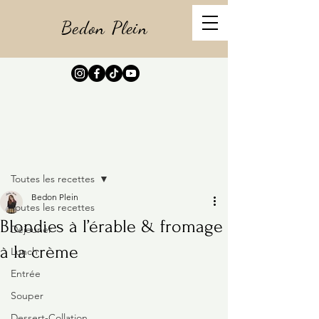
Bedon Plein
Post
Toutes les recettes
Bedon Plein
Toutes les recettes
Blondies à l’érable & fromage
Déjeuner
à la crème
Lunch
Entrée
Souper
Dessert-Collation